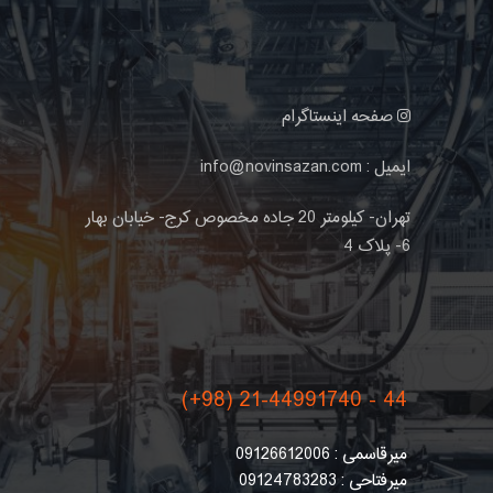
صفحه اینستاگرام
ایمیل : info@novinsazan.com
تهران- کیلومتر 20 جاده مخصوص کرج- خیابان بهار
6- پلاک 4
(+98) 21-44991740 - 44
میرقاسمی : 09126612006
میرفتاحی : 09124783283